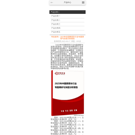
产品中心
网站首页
产品分类二
关于我们
产品分类一
产品中心
产品分类二
案例展示
产品分类三
设计团队
产品分类四
新闻动态
产品分类五
联系我们
韦伯咨询：2025年中国乘用车行业专题调
研与深度分析报告
发布时间:2025-09-17
浏览：
835次
《2025年中国乘用车行业专题调研与
深度分析报告》由韦伯咨询乘用车行业研
究专家团队耗时数月，经过全面深入的市
场调研，引用国内外权威数据，运用科学
的产业研究模型及方法，最终形成了涵盖
乘用车行业政策规划、市场需求、竞争格
局、全国重点省市发展情况、龙头企业经
营状况以及在各个细分领域的布局与进
展、行业发展趋势与前景预测、投资机会
挖掘等内容详尽的深度研究报告，对预知
乘用车行业需求前景、国家政策走向、竞
争对手的业务布局、紧紧抓住相关领域的
投资机会、制定公司应对战略与实施方案
等都有很高的参考价值。
图表：2019-2024年重点企业（一）主
营业务收入及增长率（亿元，%）
图表：2019-2024年重点企业（二）主
营业务收入及增长率（亿元，%）
图表：2019-2024年重点企业（三）主
营业务收入及增长率（亿元，%）
图表：2019-2024年重点企业（四）主
营业务收入及增长率（亿元，%）
图表：2019-2024年重点企业（五）主
营业务收入及增长率（亿元，%）