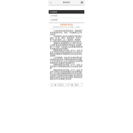
新闻动态
网站首页
行业新闻
关于我们
公司动态
产品中心
行业新闻
案例展示
国家烟草专卖局
设计团队
发布时间:2025-09-30
浏览：
589次
工业和信息化部党组成员，国家烟草
新闻动态
专卖局党组书记、局长，中国烟草总公司
总经理
全国烟草行业实行以烟草专卖制度为
联系我们
基础，以“统一领导、垂直管理、专卖专
营”为运行机制，以“一套机构、两块牌
子”为组织形式的国家烟草专卖治理体系。
张建民在全国烟草行业人事工作会议
上强调 落实改革精神和严的标准 加快构
建“三个体系” 为推动行业高质量发展和现
代化建设提供坚实保障
国家局党组召开党组（扩大）会议 传
达学习贯彻习听取抗战胜利纪念活动总结
报告时的重要讲话精神和纪念活动总结会
议精神
《中国烟草》杂志创刊40周年暨出版
800期座谈会强调 不断提高新闻舆论传播
力引导力影响力公信力 在推动行业高质量
发展和现代化建设中展现新作为
国家局党组召开党组（扩大）会议 认
真传达学习贯彻国务院第九次全体会议精
神
国家局党组召开党组（扩大）会议 传
达学习贯彻习在听取西藏自治区党委和政
府工作汇报时的重要讲线年打击非法经营
空管烟工作推进会强调 构建打击治理空管
烟违法活动常态化长效化机制 系统推进全
链条全环节全要素打击治理
上一篇：行业云新闻-雷锋网
下一篇：暂无